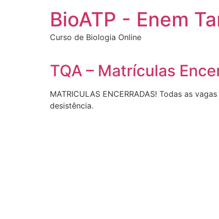
Ir
BioATP - Enem T
para
o
Curso de Biologia Online
conteúdo
TQA – Matrículas Ence
MATRICULAS ENCERRADAS! Todas as vagas for
desistência.