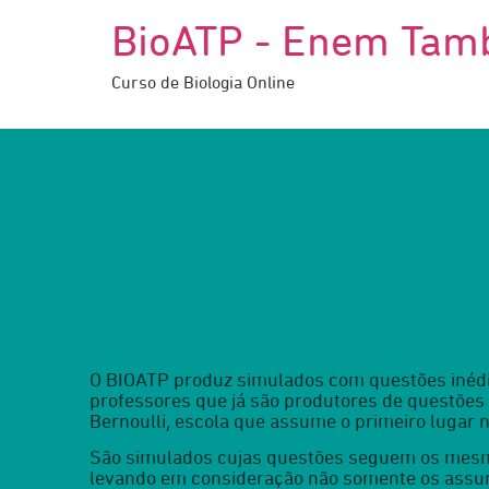
BioATP - Enem Tam
Curso de Biologia Online
O BIOATP produz simulados com questões inédi
professores que já são produtores de questões
Bernoulli, escola que assume o primeiro lugar 
São simulados cujas questões seguem os mesm
levando em consideração não somente os assu