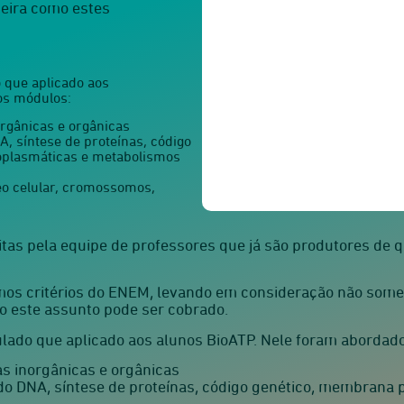
eira como estes
 que aplicado aos
os módulos:
rgânicas e orgânicas
A, síntese de proteínas, código
oplasmáticas e metabolismos
eo celular, cromossomos,
as pela equipe de professores que já são produtores de q
os critérios do ENEM, levando em consideração não some
 este assunto pode ser cobrado.
mulado que aplicado aos alunos BioATP. Nele foram aborda
s inorgânicas e orgânicas
do DNA, síntese de proteínas, código genético, membrana p