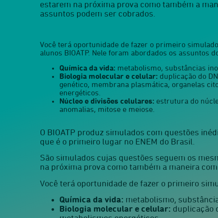
estarem na próxima prova como também a man
assuntos podem ser cobrados.
Você terá oportunidade de fazer o primeiro simulado
alunos BIOATP. Nele foram abordados os assuntos d
Química da vida:
metabolismo, substâncias ino
Biologia molecular e celular:
duplicação do DN
genético, membrana plasmática, organelas cit
energéticos.
Núcleo e divisões celulares:
estrutura do núcl
anomalias, mitose e meiose.
O BIOATP produz simulados com questões inédit
que é o primeiro lugar no ENEM do Brasil.
São simulados cujas questões seguem os mesm
na próxima prova como também a maneira como
Você terá oportunidade de fazer o primeiro si
Química da vida:
metabolismo, substância
Biologia molecular e celular:
duplicação 