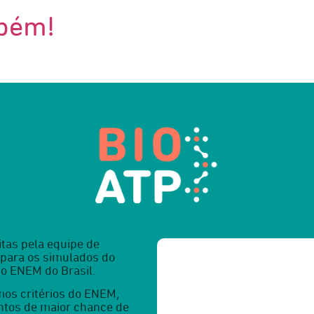
bém!
tas pela equipe de
 para os simulados do
no ENEM do Brasil.
os critérios do ENEM,
ntos de maior chance de