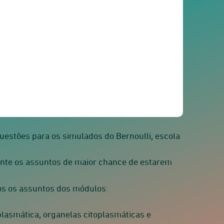
uestões para os simulados do Bernoulli, escola
nte os assuntos de maior chance de estarem
dos os assuntos dos módulos:
lasmática, organelas citoplasmáticas e