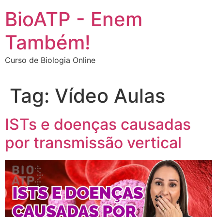
Ir
BioATP - Enem
para
o
Também!
conteúdo
Curso de Biologia Online
Tag:
Vídeo Aulas
ISTs e doenças causadas
por transmissão vertical