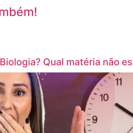
ambém!
Biologia? Qual matéria não es