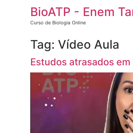
Ir
BioATP - Enem T
para
o
Curso de Biologia Online
conteúdo
Tag:
Vídeo Aula
Estudos atrasados em 