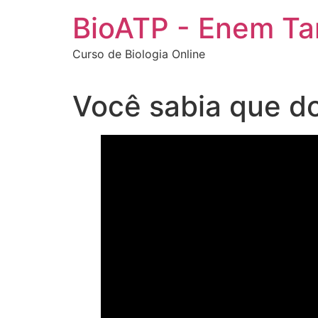
Ir
BioATP - Enem T
para
o
Curso de Biologia Online
conteúdo
Você sabia que do