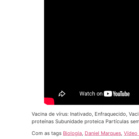
Vacina de vírus: Inativado, Enfraquecido, Va
proteínas Subunidade proteica Partículas sem
Com as tags
Biologia
,
Daniel Marques
,
Vídeo